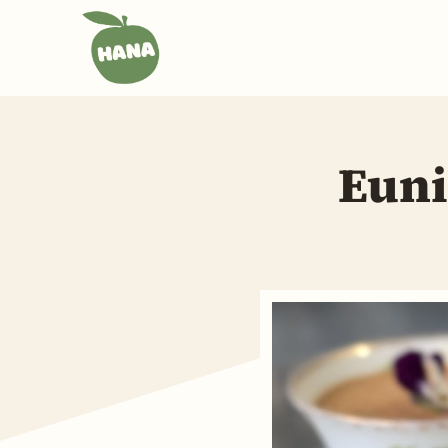
跳
至
主
要
內
容
Eun