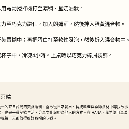
啡用電動攪拌機打至濃稠、呈奶油狀。
克力至巧克力融化，加入朗姆酒，然後拌入蛋黃混合物。
舒芙蕾糊中；再把蛋白打至軟性發泡，然後折入混合物中
或杯子中，冷凍4小時。上桌時以巧克力碎屑裝飾。
 雨晴
是一名來自台灣的美食編輯，喜歡從日常餐桌、傳統料理與季節食材中尋找故事
譜，也是一種記錄生活、分享文化與照顧他人的方式。在 HANA，我希望用溫
發現每一天都值得好好品嚐的味道。