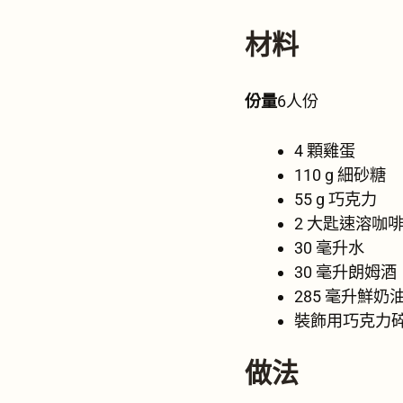
材料
份量
6人份
4 顆雞蛋
110 g 細砂糖
55 g 巧克力
2 大匙速溶咖
30 毫升水
30 毫升朗姆酒
285 毫升鮮奶
裝飾用巧克力
做法