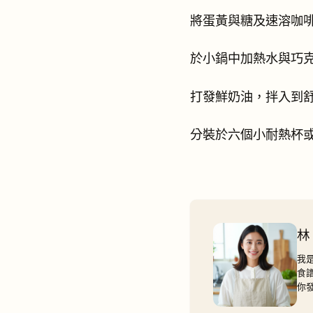
將蛋黃與糖及速溶咖
於小鍋中加熱水與巧
打發鮮奶油，拌入到
分裝於六個小耐熱杯
林
我
食
你