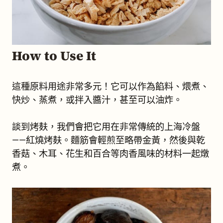
How to Use It
這種原料用途非常多元！它可以作為餡料、煨煮、
快炒、蒸煮，或拌入醬汁，甚至可以油炸。
談到烤麸，我們會把它用在非常傳統的上海冷盤
——紅燒烤麸。麵筋會輕煎至略帶金黃，然後與乾
香菇、木耳、花生和百合等肉香風味的材料一起燉
煮。