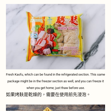
Fresh Kaofu, which can be found in the refrigerated section. This same
package might be in the freezer section as well, and you can freeze it
when you get home; just thaw before use.
如果烤麸是乾燥的，需要在使用前先浸泡。