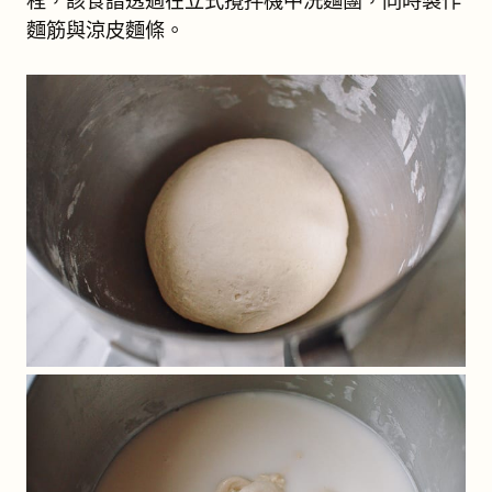
程，該食譜透過在立式攪拌機中洗麵團，同時製作
麵筋與涼皮麵條。