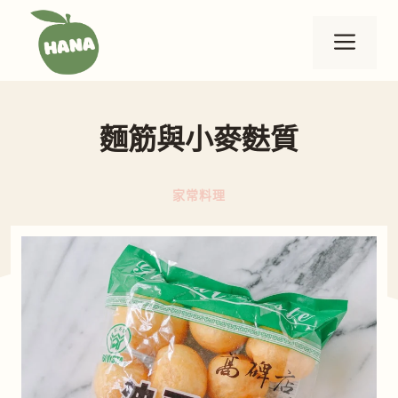
跳
至
選
主
要
單
內
麵筋與小麥麩質
容
家常料理