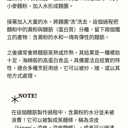
小麥麵粉，加入水形成麵團。
接著加入大量的水，將麵團“洗”洗去。這個過程把
麵粉中的澱粉與麵筋（蛋白質）分離，留下兩個獨
立的產物：含澱粉的水和一塊有彈性的麵筋。
之後通常會將麵筋蒸熟或炸熟。其結果是一種嚼勁
十足、海綿般的高蛋白食品，具備靈活且結實的特
性，適合多種烹飪用途。它可以被炒、燴、或以其
他方式處理。
NOTE!
在這個麵筋製作過程中，含澱粉的水分並未被
浪費！它可以被製成蒸麵條，稱為涼皮
（liángpí – 涼皮，涼皮麵條）。或者可以過濾