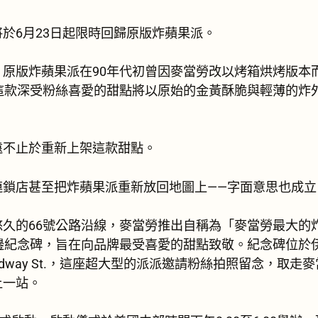
於6月23日起限時回歸原版炸蘋果派。
，原版炸蘋果派在90年代初曾因麥當勞改以烤箱烘烤版本
，這款深受粉絲喜愛的甜點將以原始的金黃酥脆與輕薄的炸
遠不止於重新上架這款甜點。
連鎖店甚至把炸蘋果派重新放回地圖上——字面意思也成立
久的66號公路沿線，麥當勞推出自稱為「麥當勞最大的
路邊紀念碑，旨在向品牌最受喜愛的甜點致敬。紀念碑位於
N. Broadway St.，這座超大型的派派邀請粉絲拍照留念，
上一站。