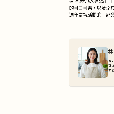
這場活動於6月23日正
的可口可樂，以及免費贈
週年慶祝活動的一部
林
我
食
你