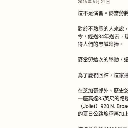
2026 年 6 月 21 日
這不是演習。麥當勞將
對於不熟悉的人來說
今，經過34年過去
得人們的忠誠追捧。
麥當勞這次的舉動，
為了慶祝回歸，這家
在芝加哥郊外、歷史悠
一座高達35英尺的
（Joliet）920 
的夏日公路旅程再加