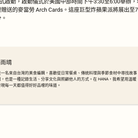
式啟動，啟動儀式於美國中部時間下午3:30至6:00舉辦
送的麥當勞 Arch Cards。這座巨型炸蘋果派將展出至7
分。
 雨晴
是一名來自台灣的美食編輯，喜歡從日常餐桌、傳統料理與季節食材中尋找故事
譜，也是一種記錄生活、分享文化與照顧他人的方式。在 HANA，我希望用溫
發現每一天都值得好好品嚐的味道。