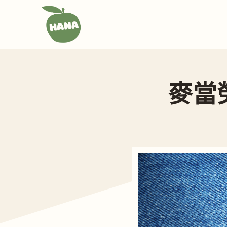
跳
至
主
要
內
容
麥當