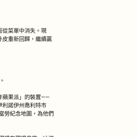
而從菜單中消失。現
外皮重新回歸，繼續贏
。
炸蘋果派」的裝置——
伊利諾伊州喬利特市
取走麥當勞紀念地圖，為他們