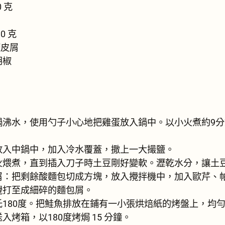
 克
0 克
檬皮屑
胡椒
鍋沸水，使用勺子小心地把雞蛋放入鍋中。以小火煮約9
放入中鍋中，加入冷水覆蓋，撒上一大撮鹽。
火煨煮，直到插入刀子時土豆剛好變軟。瀝乾水分，讓土
屑：把剩餘酸麵包切成方塊，放入攪拌機中，加入歐芹、
攪打至成細碎的麵包屑。
氏180度。把鮭魚排放在鋪有一小張烘焙紙的烤盤上，均
入烤箱，以180度烤焗 15 分鐘。