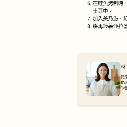
在鮭魚烤制時
土豆中。
加入美乃滋、
將馬鈴薯沙拉
林
我
食
你