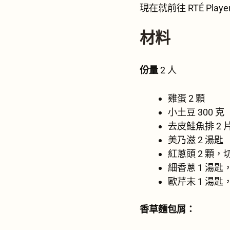
現在就前往 RTÉ Play
材料
份量
2 人
雞蛋 2 顆
小土豆 300 克
去皮鮭魚排 2 片
美乃滋 2 湯匙
紅蔥頭 2 顆，
細香蔥 1 湯匙
歐芹末 1 湯匙
香草麵包屑：