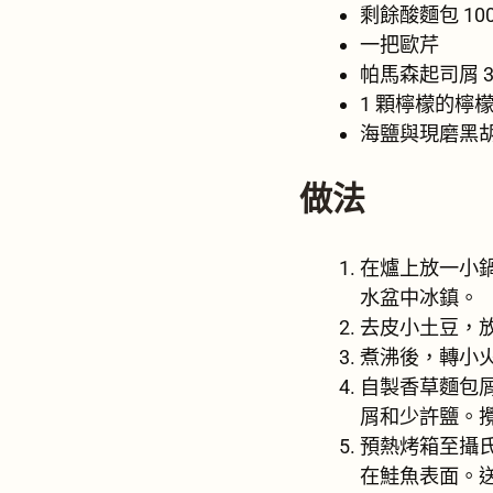
剩餘酸麵包 100
一把歐芹
帕馬森起司屑 3
1 顆檸檬的檸
海鹽與現磨黑
做法
在爐上放一小
水盆中冰鎮。
去皮小土豆，
煮沸後，轉小
自製香草麵包
屑和少許鹽。
預熱烤箱至攝
在鮭魚表面。送