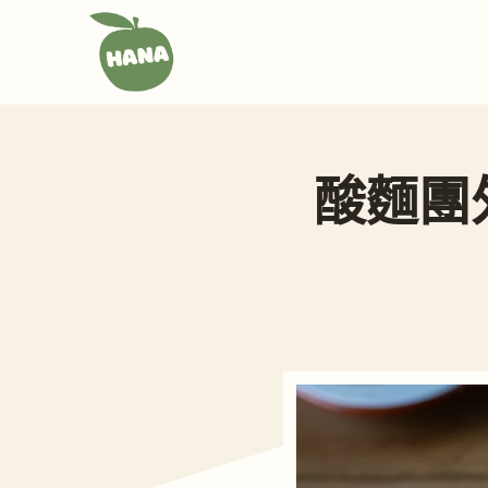
跳
至
主
要
內
容
酸麵團