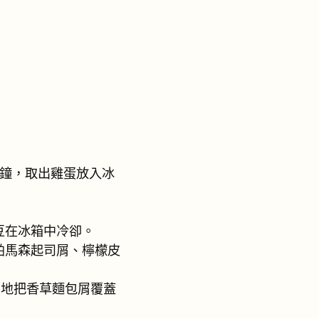
分鐘，取出雞蛋放入冰
豆在冰箱中冷卻。
帕馬森起司屑、檸檬皮
勻地把香草麵包屑覆蓋