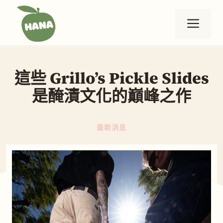
跳
至
選
主
要
單
內
這些 Grillo’s Pickle Slides
容
是醃漬文化的巔峰之作
最新消息