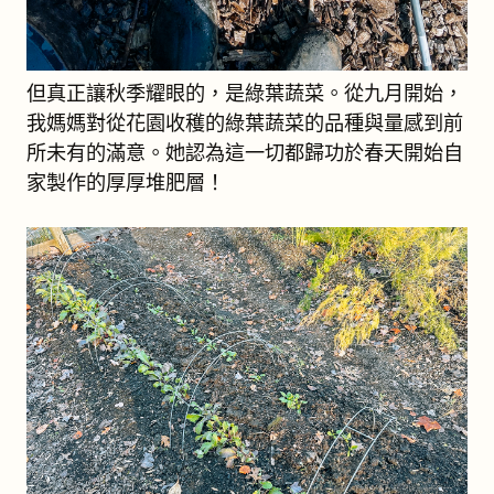
但真正讓秋季耀眼的，是綠葉蔬菜。從九月開始，
我媽媽對從花園收穫的綠葉蔬菜的品種與量感到前
所未有的滿意。她認為這一切都歸功於春天開始自
家製作的厚厚堆肥層！