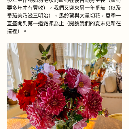
多年生作物如羽毛狀的蘆筍在後台勤勞生長（蘆筍
要多年才有豐收），我們又迎來另一年番茄（以及
番茄美乃滋三明治）、馬鈴薯與大量切花，夏季一
直盛開到第一道霜凍為止（閱讀我們的夏末更新在
這裡）。