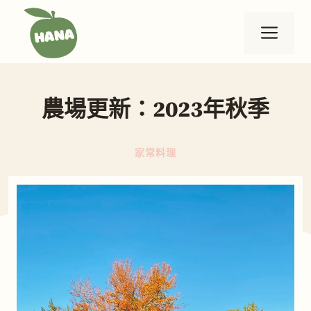
跳
至
選
主
要
單
內
農場更新：2023年秋季
容
家常料理