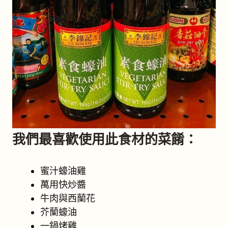
我們最喜歡使用此食材的菜餚：
蜜汁蠔油雞
萬用快炒醬
牛肉與西蘭花
芥蘭蠔油
一鍋烤雞