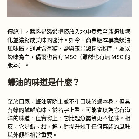
傳統上，醬料是透過把蠔放入水中煮煮至液體焦糖
化並濃縮成美味的醬汁。如今，商業版本稱為蠔油
風味醬，通常含有糖、鹽與玉米澱粉增稠劑，並以
蠔味為主，偶爾也含有 MSG（雖然也有無 MSG 的
版本）。
蠔油的味道是什麼？
至於口感，蠔油實際上並不重口味於蠔本身，但具
有蠔的鹹鮮底味。從名字上看，可能會以為它有海
洋的味道，但實際上，它比起魚露等更不怪味。相
反，它是鹹、甜、鮮，對提升幾乎任何菜餚的風味
與外觀都相當重要。