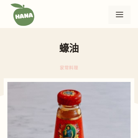
跳
至
選
主
要
單
內
蠔油
容
家常料理