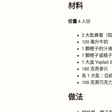
材料
份量
4 人份
2 大匙蜂蜜（
100 毫升牛奶
1 顆橙子的汁
1 顆橙子或橘
1 大盒 Yoplait S
180 克燕麥片
各 1 大匙：
100 克黑巧克
做法