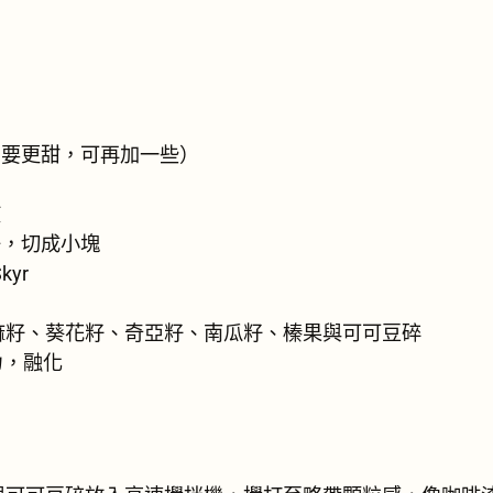
如要更甜，可再加一些）
液
子，切成小塊
kyr
亞麻籽、葵花籽、奇亞籽、南瓜籽、榛果與可可豆碎
力，融化