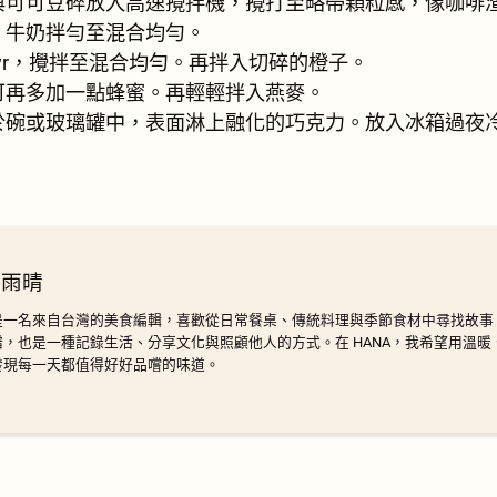
與可可豆碎放入高速攪拌機，攪打至略帶顆粒感，像咖啡
、牛奶拌勻至混合均勻。
kyr，攪拌至混合均勻。再拌入切碎的橙子。
可再多加一點蜂蜜。再輕輕拌入燕麥。
於碗或玻璃罐中，表面淋上融化的巧克力。放入冰箱過夜
 雨晴
是一名來自台灣的美食編輯，喜歡從日常餐桌、傳統料理與季節食材中尋找故事
譜，也是一種記錄生活、分享文化與照顧他人的方式。在 HANA，我希望用溫
發現每一天都值得好好品嚐的味道。