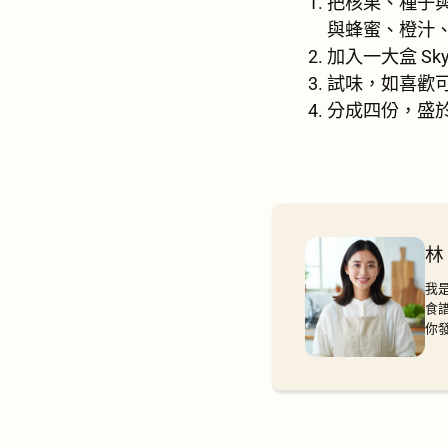
把核果、種子
與蜂蜜、橙汁
加入一大盒 S
試味，如喜歡
分成四份，盛
林
我
食
你