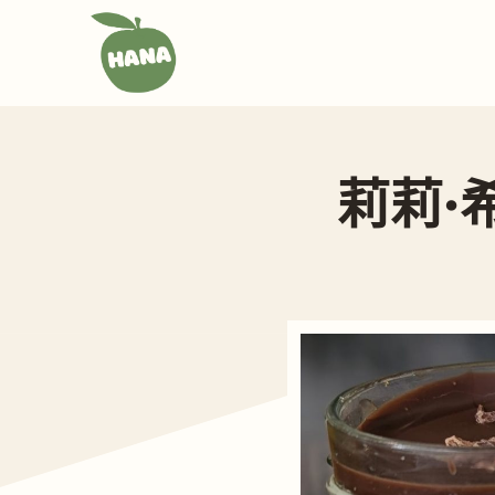
跳
至
主
要
內
容
莉莉·