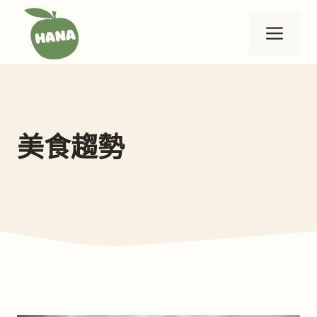
跳
至
選
主
要
單
內
容
美食趨勢