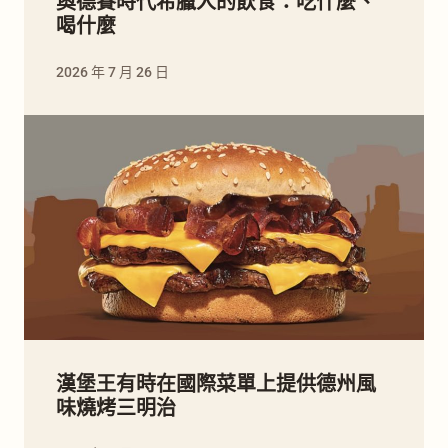
奧德賽時代希臘人的飲食：吃什麼、
喝什麼
2026 年 7 月 26 日
漢堡王有時在國際菜單上提供德州風
味燒烤三明治