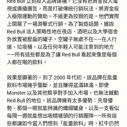
Red Bull 立刻投入品牌建構。它沒有把資金投入電
視或廣播廣告，而是打破傳統行銷玩法，將資金投
入極限運動的贊助。不過更為狡猾的是，他們實際
上開展了一場游擊式行銷。為了製造話題，據說
Red Bull 派人策略性地在夜店、酒吧以及大學宿舍
外放置被壓扁的罐子。空罐子無處不在——在人行
道、垃圾桶，以及任何年輕人可能注意到的地方
——所有這些都是為了讓 Red Bull 看起來像是每個
人都在喝的飲料。
效果是顯著的。到了 2000 年代初，該品牌在能量
飲料市場幾乎壟斷，並且賺得盆滿缽滿。即便
Monster 以及其他競爭對手加入市場，也無法撼動
Red Bull 的地位。該品牌擁有太多優勢：先發優
勢、那個一眼就能辨識的纖細罐身，以及一支看似
每隔一週就能想出吸睛噱頭的行銷團隊——所有這
些都讓如今當人們想到「能量飲料」時，紅牛仍然