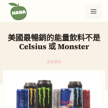
跳
至
選
主
要
單
內
美國最暢銷的能量飲料不是
容
Celsius 或 Monster
美食趨勢