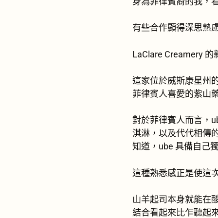
身為菲律賓裔的我，看
有些合作顯得深思熟
LaClare Creamer
這家位於威斯康星州的奶
菲律賓人喜愛的紫山
對於菲律賓人而言，ub
淇淋，以及代代相傳
知道，ube 具備自己
這種熟悉感正是使這
山羊起司本身就能在酸
結合看起來比乍聽起