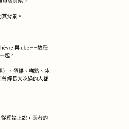
雜貨店貨架。
問其背景。
e 與 ube——這種
一起。
藥煮醬）、蛋糕、糕點、冰
何曾經長大吃過的人都
。從理論上說，兩者的