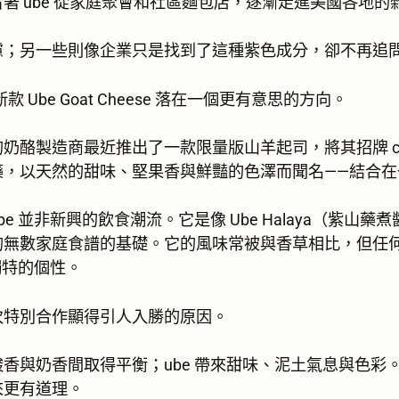
著 ube 從家庭聚會和社區麵包店，逐漸走進美國各地的
慮；另一些則像企業只是找到了這種紫色成分，卻不再追
y 的新款 Ube Goat Cheese 落在一個更有意思的方向。
酪製造商最近推出了一款限量版山羊起司，將其招牌 chèvr
藥，以天然的甜味、堅果香與鮮豔的色澤而聞名——結合在
e 並非新興的飲食潮流。它是像 Ube Halaya（紫山
的無數家庭食譜的基礎。它的風味常被與香草相比，但任
獨特的個性。
次特別合作顯得引人入勝的原因。
香與奶香間取得平衡；ube 帶來甜味、泥土氣息與色彩
來更有道理。