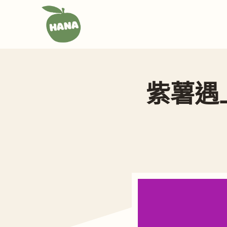
跳
至
主
要
內
容
紫薯遇