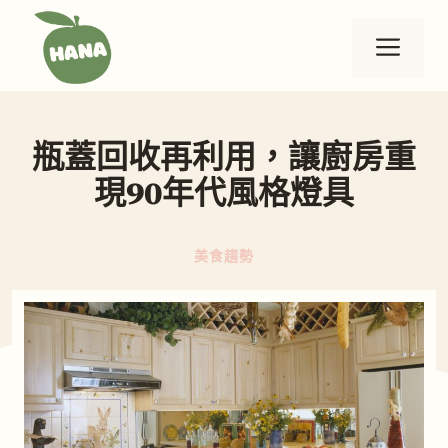
跳
至
選
主
要
單
內
瓶蓋回收再利用，讓廚房重
容
現90年代風格燈具
美食趨勢