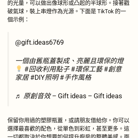
的光量，可以做出像球形或凸起的半球形。接著戳
破氣球，裝上串燈作為光源。下面是 TikTok 的一
個示例：
@gift.ideas6769
一個由舊瓶蓋製成、亮麗且環保的燈
#回收利用點子 #環保工藝 #創意
家居 #DIY照明 #手作風格
♬ 原創音效 – Gift ideas – Gift ideas
保留你用過的塑膠瓶蓋，或請朋友借給你。你可以
選擇最喜歡的配色，從單色到彩虹，甚至更多。這
一切都取決於你想要如何提升廚房的整體美感。面