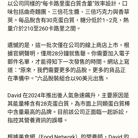
以公司同樣的“每卡路里蛋白質含量”效率設計，口
味包括曲奇麵團、三倍花生醬、三倍巧克力與香草
莢。每品脫含有30克蛋白質，糖分低於1–2克，熱
量介於210至260卡路里之間。
遺憾的是，這一批次僅在公司的線上商店上市，根
據官網聲明，僅用28分鐘就售罄。你需要加入電子
郵件名單，才能得知下一次發售的時間。網站上寫
道：“原來，我們需要更多的品脫。更多的貨品正
在準備中。”六品脫裝組合以90美元出售。
David 在2024年推出後人氣急速飆升，主要原因是
其能量棒含有28克蛋白質，為市面上同類蛋白質棒
中含量最高的品牌。目前該公司正面臨一起訴訟，
指控其營養資訊的誤導。
根據美食網（Food Network）的營養師，David 的