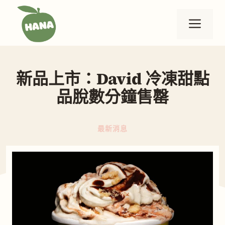
跳
至
選
主
要
單
內
新品上市：David 冷凍甜點
容
品脫數分鐘售罄
最新消息