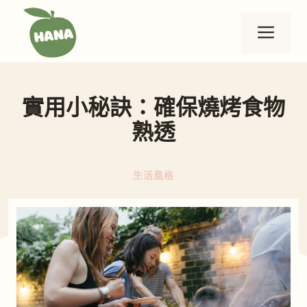
跳
至
選
主
要
單
內
實用小秘訣：確保燒烤食物
容
熟透
生活風格