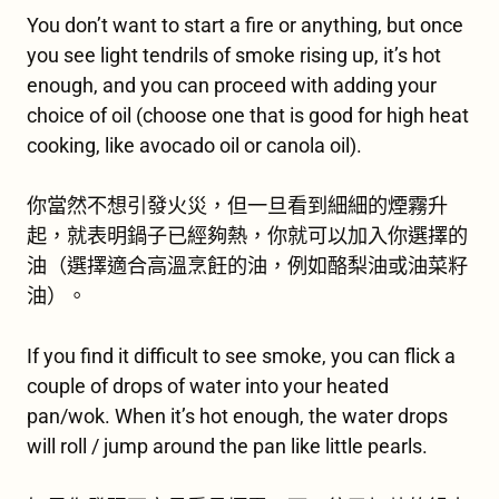
You don’t want to start a fire or anything, but once
you see light tendrils of smoke rising up, it’s hot
enough, and you can proceed with adding your
choice of oil (choose one that is good for high heat
cooking, like avocado oil or canola oil).
你當然不想引發火災，但一旦看到細細的煙霧升
起，就表明鍋子已經夠熱，你就可以加入你選擇的
油（選擇適合高溫烹飪的油，例如酪梨油或油菜籽
油）。
If you find it difficult to see smoke, you can flick a
couple of drops of water into your heated
pan/wok. When it’s hot enough, the water drops
will roll / jump around the pan like little pearls.