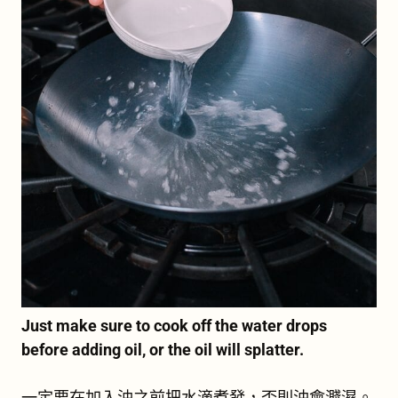
Just make sure to cook off the water drops
before adding oil, or the oil will splatter.
一定要在加入油之前把水滴煮發，否則油會濺濕。