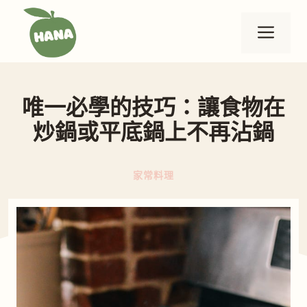
跳
至
選
主
要
單
內
唯一必學的技巧：讓食物在
容
炒鍋或平底鍋上不再沾鍋
家常料理