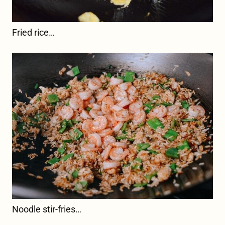
Fried rice…
Noodle stir-fries…