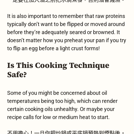
It is also important to remember that raw proteins
typically don’t want to be flipped or moved around
before they’re adequately seared or browned. It
doesn’t matter how you preheat your pan if you try
to flip an egg before a light crust forms!
Is This Cooking Technique
Safe?
Some of you might be concerned about oil
temperatures being too high, which can render
certain cooking oils unhealthy. Or maybe your
recipe calls for low or medium heat to start.
不用擔心！一旦你把炒鍋或平底鍋預熱到煙點後，