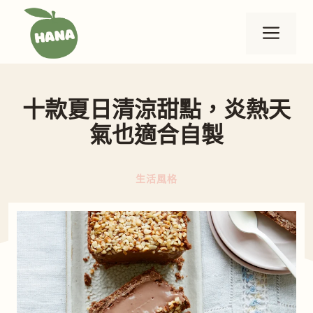
跳
至
選
主
要
單
內
十款夏日清涼甜點，炎熱天
容
氣也適合自製
生活風格