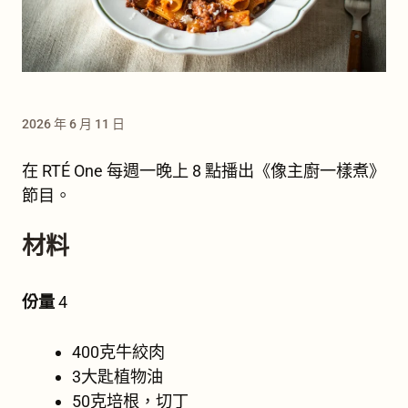
2026 年 6 月 11 日
在 RTÉ One 每週一晚上 8 點播出《像主廚一樣煮》
節目。
材料
份量
4
400克牛絞肉
3大匙植物油
50克培根，切丁