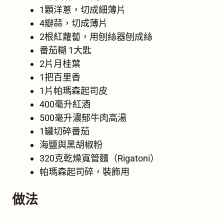
1顆洋蔥，切成細薄片
4瓣蒜，切成薄片
2根紅蘿蔔，用刨絲器刨成絲
番茄糊 1大匙
2片月桂葉
1把百里香
1片帕瑪森起司皮
400毫升紅酒
500毫升濃郁牛肉高湯
1罐切碎番茄
海鹽與黑胡椒粉
320克乾燥寬管麵（Rigatoni）
帕瑪森起司碎，裝飾用
做法