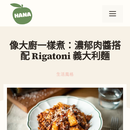
跳
至
選
主
要
單
內
像大廚一樣煮：濃郁肉醬搭
容
配 Rigatoni 義大利麵
生活風格