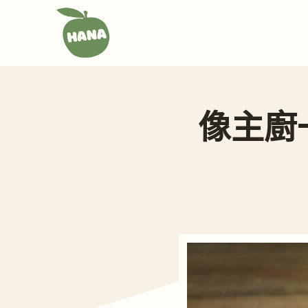
跳
至
主
要
內
容
像主廚