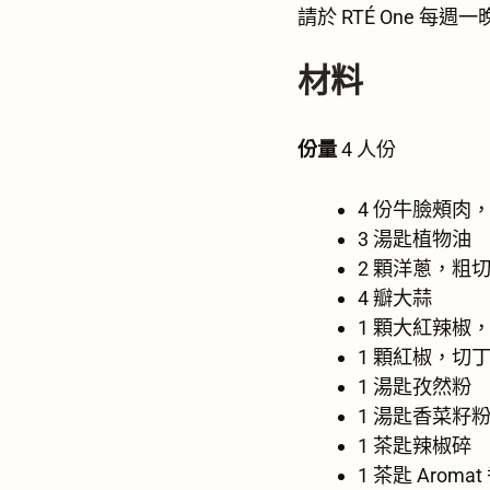
請於 RTÉ One 每
材料
份量
4 人份
4 份牛臉頰肉
3 湯匙植物油
2 顆洋蔥，粗
4 瓣大蒜
1 顆大紅辣椒
1 顆紅椒，切
1 湯匙孜然粉
1 湯匙香菜籽
1 茶匙辣椒碎
1 茶匙 Aroma