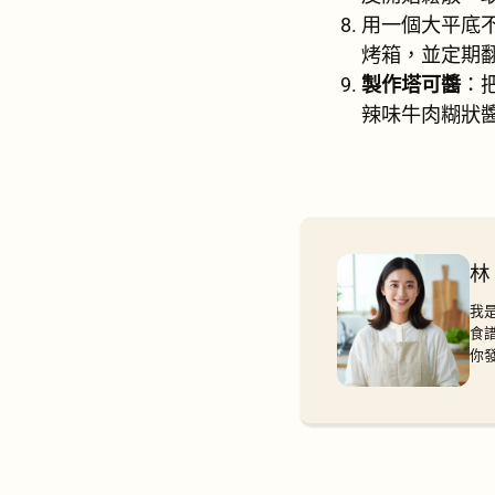
用一個大平底不
烤箱，並定期
製作塔可醬
：
辣味牛肉糊狀
林
我
食
你