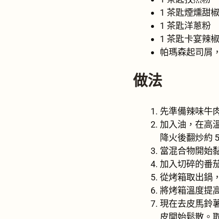
1 茶匙煙燻甜
1 茶匙洋蔥粉
1 茶匙卡宴辣
帕瑪森起司屑
做法
先準備辣味牛肉
加入油，在高
降火後翻炒約 
當混合物開始
加入切碎的番茄
從烤箱取出鍋
將烤箱溫度提高至
現在去皮馬鈴薯
皮開始鬆散。