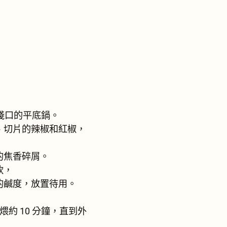
淺口的平底鍋。
、切片的辣椒和紅椒，
的焦香碎屑。
軟，
的鹹度，放置待用。
煨約 10 分鐘，直到外