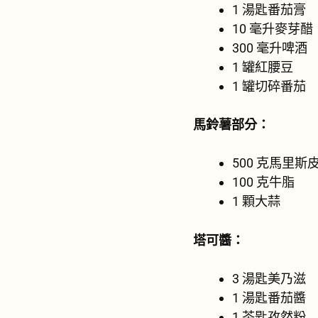
1 湯匙番茄膏
10 毫升麥芽醋
300 毫升啤酒
1 罐紅腰豆
1 罐切碎番茄
馬鈴薯部分：
500 克馬里斯皮
100 克牛脂
1 顆大蒜
塔可醬：
3 湯匙美乃滋
1 湯匙番茄醬
1 茶匙孜然粉