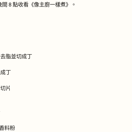
週一晚間 8 點收看《像主廚一樣煮》。
，去脂並切成丁
切成丁
，切片
丁
粉
t 香料粉