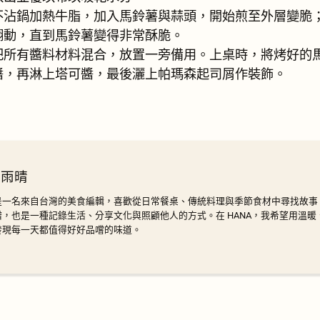
沾鍋加熱牛脂，加入馬鈴薯與蒜頭，開始煎至外層變脆；再將
翻動，直到馬鈴薯變得非常酥脆。
把所有醬料材料混合，放置一旁備用。上桌時，將烤好的
醬，再淋上塔可醬，最後灑上帕瑪森起司屑作裝飾。
 雨晴
是一名來自台灣的美食編輯，喜歡從日常餐桌、傳統料理與季節食材中尋找故事
譜，也是一種記錄生活、分享文化與照顧他人的方式。在 HANA，我希望用溫
發現每一天都值得好好品嚐的味道。