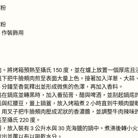
椒粉
椒粉
，作裝飾用
。將烤箱預熱至攝氏 150 度，並在爐上放置一個厚底且
溫下把牛臉頰肉煎至表面大量上色。接著加入洋蔥、大蒜
5 分鐘至香氣釋出並形成微焦的色澤，再加入香料。
黏在鍋底並轉黑時，加入番茄膏、醋與啤酒，並刮起鍋底
與紅腰豆，蓋上鍋蓋，放入烤箱煮 2 小時直到牛頰肉變
，用叉子把牛臉頰肉壓成泥狀的香濃醬，並調整牛肉辣味
攝氏 220 度。
，放入裝有 3 公升水與 30 克海鹽的鍋中。煮沸後轉小火
取出並覆以布以吸乾水分。